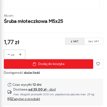
Alcom
Śruba młoteczkowa M5x25
Cena
1,77 zł
z VAT
bez VAT
szt.
Dodaj do koszyka
Dostępność:
duża ilość
Czas wysyłki:
12 dni
Dostawa
od 35,00 zł
- dpd
max. długość przesyłki 200 cm, pojedyncza paczka max. 25 kg
Zapytaj o produkt