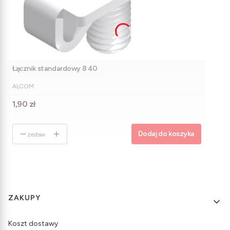
Łącznik standardowy 8 40
PRODUCENT
ALCOM
Cena
1,90 zł
Dodaj do koszyka
zestaw
Linki w stopce
ZAKUPY
Koszt dostawy