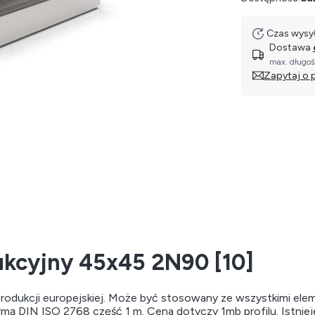
Czas wysył
Dostawa
max. długoś
Zapytaj o 
rukcyjny 45x45 2N90 [10]
rodukcji europejskiej. Może być stosowany ze wszystkimi ele
 normą DIN ISO 2768 część 1 m. Cena dotyczy 1mb profilu. Istni