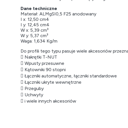
Dane techniczne
Materiał: ALMgSI0,5 F25 anodowany
I x: 12,50 cm4
I y: 12,45 cm4
W x: 5,39 cm³
W y: 5,37 cm³
Waga: 1,634 Kg/m
Do profili tego typu pasuje wiele akcesoriów przezna
 Nakrętki T-NUT
 Wpusty przesuwne
 Kątowniki 90 stopni
 Łączniki automatyczne, łączniki standardowe
 Łączniki ukryte wewnętrzne
 Przeguby
 Uchwyty
 i wiele innych akcesoriów