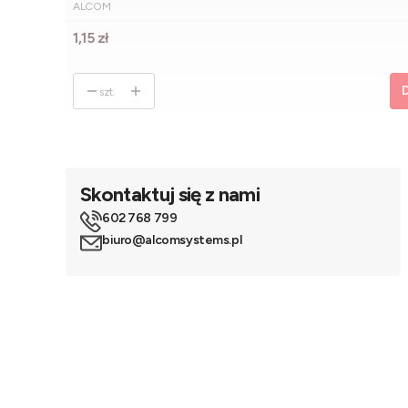
PRODUCENT
ALCOM
Cena
1,15 zł
D
szt.
Skontaktuj się z nami
602 768 799
biuro@alcomsystems.pl