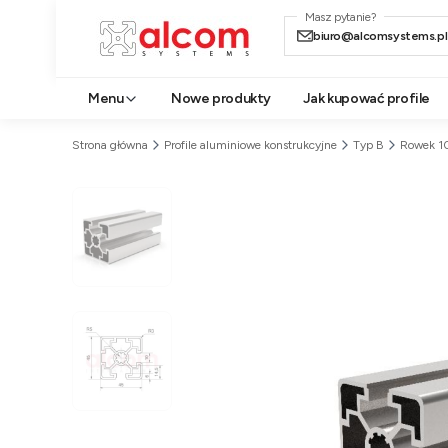
Masz pytanie?
biuro@alcomsystems.pl
Menu
Nowe produkty
Jak kupować profile
Strona główna
Profile aluminiowe konstrukcyjne
Typ B
Rowek 10