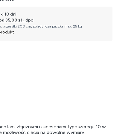
ki:
10 dni
od 35,00 zł
- dpd
ć przesyłki 200 cm, pojedyncza paczka max. 25 kg
produkt
mentami złącznymi i akcesoriami typoszeregu 10 w
eje możliwość cięcia na dowolne wymiary.