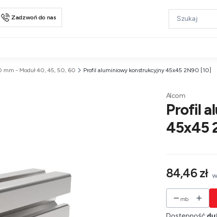
Zadzwoń do nas
 mm - Moduł 40, 45, 50, 60
Profil aluminiowy konstrukcyjny 45x45 2N90 [10]
Alcom
Profil 
45x45 
Cena
84,46 zł
w
w
mb
Dostępność:
duż