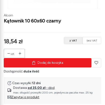
Alcom
Kątownik 10 60x60 czarny
Cena
18,54 zł
z VAT
bez VAT
szt.
Dodaj do koszyka
Dostępność:
duża ilość
Czas wysyłki:
12 dni
Dostawa
od 35,00 zł
- dpd
max. długość przesyłki 200 cm, pojedyncza paczka max. 25 kg
Zapytaj o produkt