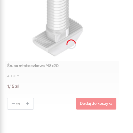
Śruba młoteczkowa M8x20
PRODUCENT
ALCOM
Cena
1,15 zł
Dodaj do koszyka
szt.