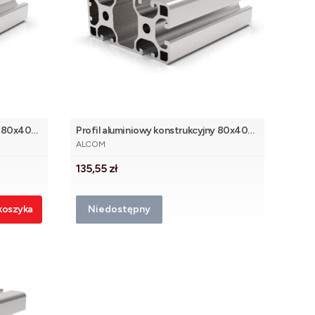
y 80x40
Profil aluminiowy konstrukcyjny 80x40
PRODUCENT
lekki 1N [8]
ALCOM
Cena
135,55 zł
koszyka
Niedostępny