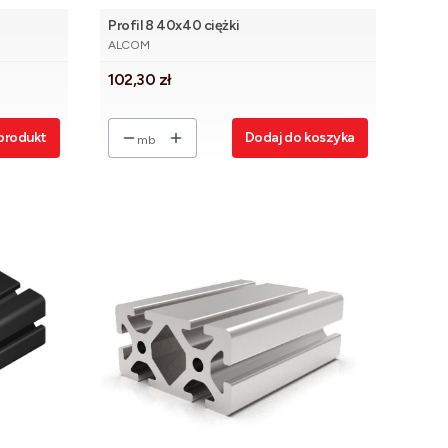
Profil 8 40x40 ciężki
PRODUCENT
ALCOM
Cena
102,30 zł
produkt
Dodaj do koszyka
mb