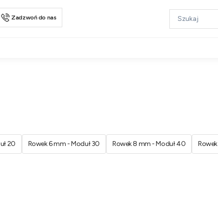
Zadzwoń do nas
uł 20
Rowek 6 mm - Moduł 30
Rowek 8 mm - Moduł 40
Rowek