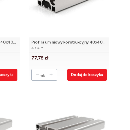
y 40x40
Profil aluminiowy konstrukcyjny 40x40
PRODUCENT
lekki 2N 90° [8]
ALCOM
Cena
77,78 zł
koszyka
Dodaj do koszyka
mb