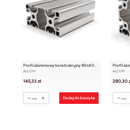
Profil aluminiowy konstrukcyjny 80x40
Profil al
PRODUCENT
PRODUCE
lekki 2N [8]
lekki 2N [
ALCOM
ALCOM
Cena
Cena
145,33 zł
280,30 
Dodaj do koszyka
mb
mb