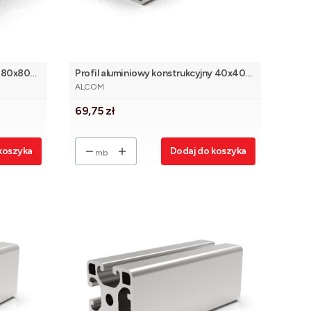
y 80x80
Profil aluminiowy konstrukcyjny 40x40
PRODUCENT
eco 2N 90° [8]
ALCOM
Cena
69,75 zł
koszyka
Dodaj do koszyka
mb