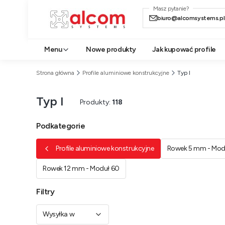
Masz pytanie?
biuro@alcomsystems.pl
Menu
Nowe produkty
Jak kupować profile
Strona główna
Profile aluminiowe konstrukcyjne
Typ I
Typ I
Produkty:
118
Podkategorie
Profile aluminiowe konstrukcyjne
Rowek 5 mm - Mod
Rowek 12 mm - Moduł 60
Filtry
Wysyłka w