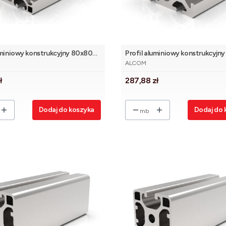
uminiowy konstrukcyjny 80x80
Profil aluminiowy konstrukcyjn
NT
PRODUCENT
ciężki [8]
ALCOM
Cena
ł
287,88 zł
Dodaj do koszyka
Dodaj do 
mb