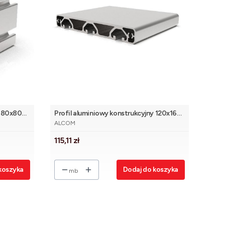
y 80x80
Profil aluminiowy konstrukcyjny 120x16
PRODUCENT
Eco [8]
ALCOM
Cena
115,11 zł
koszyka
Dodaj do koszyka
mb
strony z produktami