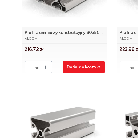
Profil aluminiowy konstrukcyjny 80x80
Profil al
PRODUCENT
PRODUCE
Eco [8]
lekki [8]
ALCOM
ALCOM
Cena
Cena
216,72 zł
223,96 z
Dodaj do koszyka
mb
mb