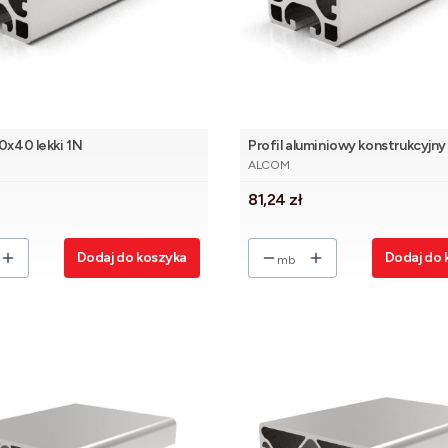
40x40 lekki 1N
Profil aluminiowy konstrukcyjn
NT
PRODUCENT
lekki 2N 180° [8]
ALCOM
Cena
81,24 zł
Dodaj do koszyka
Dodaj do 
mb