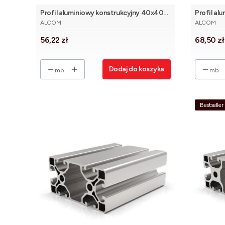
Profil aluminiowy konstrukcyjny 40x40
Profil al
PRODUCENT
PRODUCE
Eco [8]
lekki [8]
ALCOM
ALCOM
Cena
Cena
56,22 zł
68,50 zł
Dodaj do koszyka
mb
mb
Bestseller