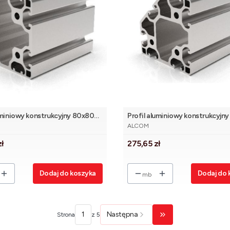
uminiowy konstrukcyjny 80x80
Profil aluminiowy konstrukcyjn
NT
PRODUCENT
8]
lekki 45° [8]
ALCOM
Cena
zł
275,65 zł
Dodaj do koszyka
Dodaj do 
mb
Następna
Strona
z 5
Przejdź do ostatniej 