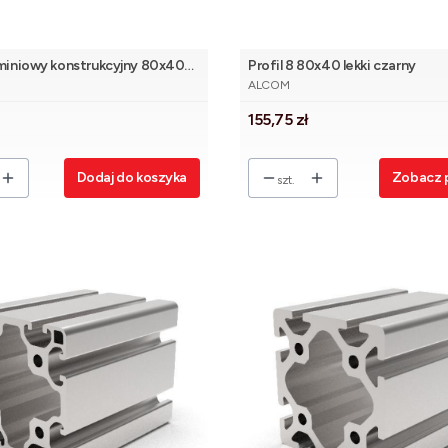
uminiowy konstrukcyjny 80x40
Profil 8 80x40 lekki czarny
NT
PRODUCENT
ALCOM
Cena
155,75 zł
Dodaj do koszyka
Zobacz 
szt.