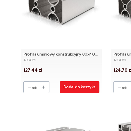
Profil aluminiowy konstrukcyjny 80x40
Profil al
PRODUCENT
PRODUCE
2N180 Eco [8]
3N90Eco 
ALCOM
ALCOM
Cena
Cena
127,44 zł
124,78 z
Dodaj do koszyka
mb
mb