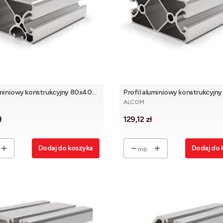
uminiowy konstrukcyjny 80x40
Profil aluminiowy konstrukcyjn
NT
PRODUCENT
[8]
4N180Eco [8]
ALCOM
Cena
ł
129,12 zł
Dodaj do koszyka
Dodaj do 
mb