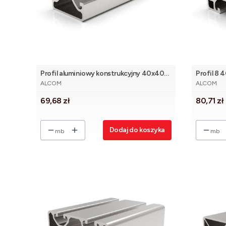
Profil aluminiowy konstrukcyjny 40x40
Profil 8 
PRODUCENT
PRODUCE
eco 2N 180° [8]
ALCOM
ALCOM
Cena
Cena
69,68 zł
80,71 zł
Dodaj do koszyka
mb
mb