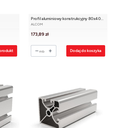
Profil aluminiowy konstrukcyjny 80x40
PRODUCENT
ciężki [8]
ALCOM
Cena
173,89 zł
produkt
Dodaj do koszyka
mb